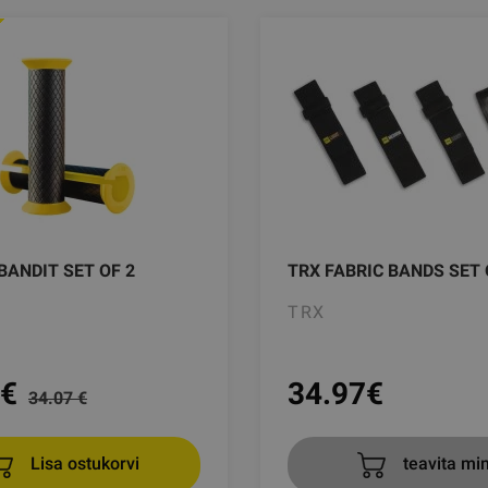
BANDIT SET OF 2
TRX FABRIC BANDS SET 
TRX
€
34.97
€
34.07 €
Lisa ostukorvi
teavita mi