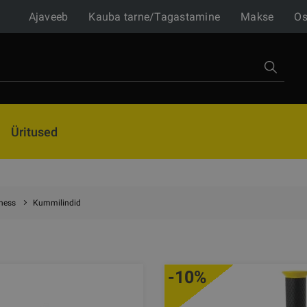
Ajaveeb
Kauba tarne/Tagastamine
Makse
Os
Üritused
tness
Kummilindid
-10%