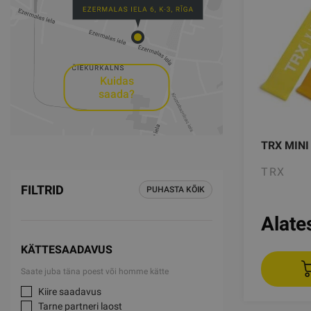
Kuidas
saada?
TRX MINI
TRX
FILTRID
PUHASTA KÕIK
Alate
KÄTTESAADAVUS
Saate juba täna poest või homme kätte
Kiire saadavus
Tarne partneri laost