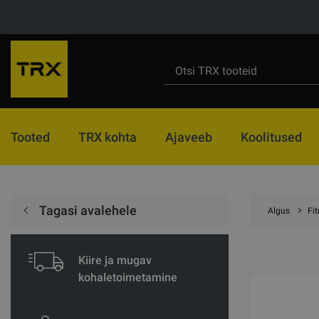
Tooted
TRX kohta
Ajaveeb
Koolitused
Tagasi avalehele
Algus
Fi
Kiire ja mugav
kohaletoimetamine