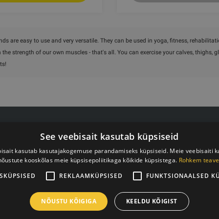
ds are easy to use and very versatile. They can be used in yoga, fitness, rehabilit
the strength of our own muscles - that's all. You can exercise your calves, thighs, 
ts!
on: +372 55511808
SIA G Kolizejs
See veebisait kasutab küpsiseid
rxtraining.ee
Juriidiline aadress: Ezermalas 
d: E-R 9.00-18.00
Reg.nr. 44103017158 KM nr
isait kasutab kasutajakogemuse parandamiseks küpsiseid. Meie veebisaiti 
nõustute kooskõlas meie küpsisepoliitikaga kõikide küpsistega.
Rohkem teave
JSC SEB Banka LV92UNLA0
SKÜPSISED
REKLAAMKÜPSISED
FUNKTSIONAALSED K
NÕUSTU KÕIGIGA
KEELDU KÕIGIST