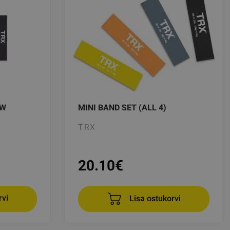
EW
MINI BAND SET (ALL 4)
TRX
20.10
€
Lisa ostukorvi
rvi