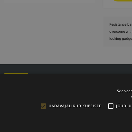
Resistance ban
overcome with 
looking gadge
Kontoritelef
E-post: info@t
Lahtiolekuaja
See veeb
HÄDAVAJALIKUD KÜPSISED
JÕUDLU