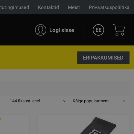
tutingimused
Kontaktid
Meist
Privaatsuspoliitika
EE
Logi sisse
ERIPAKKUMISED
144 üksust lehel
Kõige populaarsem