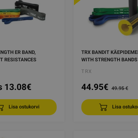
NGTH ER BAND,
TRX BANDIT KÄEPIDEME
NT RESISTANCES
WITH STRENGTH BANDS
TRX
s 13.08
€
44.95
€
49.95 €
Lisa ostuko
Lisa ostukorvi