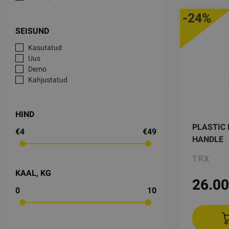
-24%
SEISUND
Kasutatud
Uus
Demo
Kahjustatud
HIND
PLASTIC 
€4
€49
HANDLE
TRX
KAAL, KG
26.00
0
10