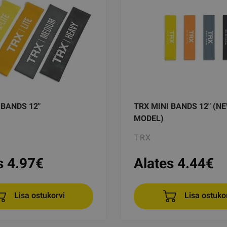
 BANDS 12"
TRX MINI BANDS 12" (N
MODEL)
TRX
s 4.97
€
Alates 4.44
€
Lisa ostukorvi
Lisa ostuko