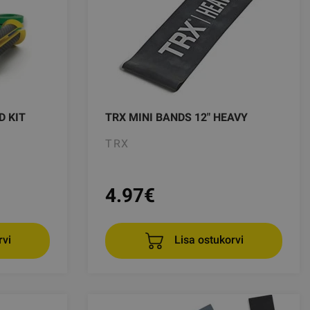
D KIT
TRX MINI BANDS 12" HEAVY
TRX
4.97
€
rvi
Lisa ostukorvi