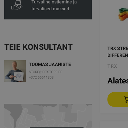
Turvaline ostlemine ja
turvalised maksed
TEIE KONSULTANT
TRX STRE
DIFFERE
TOOMAS JAANISTE
TRX
STORE@FITSTORE.EE
+372 55511808
Alate