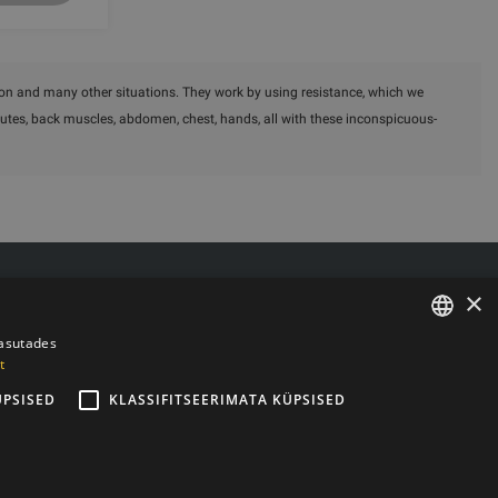
ation and many other situations. They work by using resistance, which we
glutes, back muscles, abdomen, chest, hands, all with these inconspicuous-
Kauba tarne/Tagastamine
×
iela 6 k-3, Riia, Läti, LV-1006
Makse
 LV44103017158
Ostutingimused
kasutades
t
ESTONIAN
004007467819
Kontaktid
Privaatsuspoliitika
ÜPSISED
KLASSIFITSEERIMATA KÜPSISED
ENGLISH