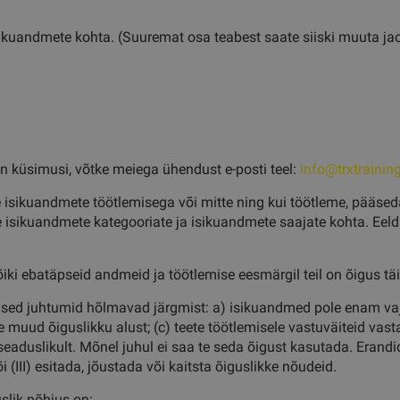
ikuandmete kohta. (Suuremat osa teabest saate siiski muuta jao
on küsimusi, võtke meiega ühendust e-posti teel:
info@trxtrainin
 isikuandmete töötlemisega või mitte ning kui töötleme, pääsed
isikuandmete kategooriate ja isikuandmete saajate kohta. Eeldus
ki ebatäpseid andmeid ja töötlemise eesmärgil teil on õigus t
ised juhtumid hõlmavad järgmist: a) isikuandmed pole enam vajal
e muud õiguslikku alust; (c) teete töötlemisele vastuväiteid vas
aduslikult. Mõnel juhul ei saa te seda õigust kasutada. Erandid,
i (III) esitada, jõustada või kaitsta õiguslikke nõudeid.
slik põhjus on: