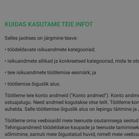
KUIDAS KASUTAME TEIE INFOT
Selles jaotises on järgmine teave:
• töödeldavate isikuandmete kategooriad;
• isikuandmete allikad ja konkreetsed kategooriad, mida te ots
• teie isikuandmete töötlemise eesmärk; ja
• töötlemise õiguslik alus.
Töötleme teie konto andmeid ("Konto andmed"). Konto andmed v
ostuajalugu. Need andmed kogutakse otse teilt. Töötleme kont
suhelda. Selle töötlemise õiguslik alus on lepingu täitmine ja
Töötleme oma veebisaidil meie teenuste osutamisega seotud 
Tehinguandmeid töödeldakse kaupade ja teenuste tarnimiseks n
sõlmimine, samuti meie õigustatud huvid, nimelt meie veebi