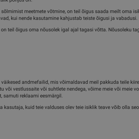
gu sõlmimist meetmete võtmine, on teil õigus saada meilt oma isi
ad, kui nende kasutamine kahjustab teiste õigusi ja vabadusi.
t, on teil õigus oma nõusolek igal ajal tagasi võtta. Nõusoleku 
 väikesed andmefailid, mis võimaldavad meil pakkuda teile kiir
stu või vestlussaite või suhtlete nendega, võime meie või meie v
, samuti reklaami eesmärgil.
a kasutaja, kuid teie valduses olev teie isiklik teave võib olla 