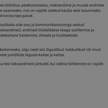
 teie tööhõive, perekonnaseisu, maksevõime ja muude andmete
tise saamiseks, mis on vajalik ostetud kauba eest tasumiseks
õlmimine teie palvel.
sisaldada side sisu ja kommunikatsiooniga seotud
 metaandmeid, andmeid töödeldakse teiega suhtlemise ja
uetekohane haldamine, ühtsete ja kvaliteetsete
kaitsmiseks, olgu need siis õiguslikud, halduslikud või muul
ste juriidiliste õiguste kaitse ja kaitse.
teie isikuandmeid juhtudel, kui selline töötlemine on vajalik