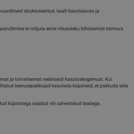
kuandmeid struktureeritud, laialt kasutatavas ja
tagasivõtmine ei mõjuta enne nõusoleku tühistamist toimuva
emat ja turvalisemat veebisaidi kasutuskogemust. Kui
olitatud teenusepakkujad kasutada küpsiseid, et pakkuda teile
seotud küpsistega saadud või salvestatud teabega.