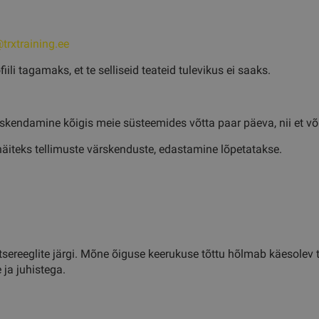
trxtraining.ee
li tagamaks, et te selliseid teateid tulevikus ei saaks.
endamine kõigis meie süsteemides võtta paar päeva, nii et võite 
äiteks tellimuste värskenduste, edastamine lõpetatakse.
sereeglite järgi. Mõne õiguse keerukuse tõttu hõlmab käesolev t
ja juhistega.