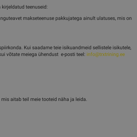
kirjeldatud teenuseid:
inguteavet makseteenuse pakkujatega ainult ulatuses, mis on
piirkonda. Kui saadame teie isikuandmeid sellistele isikutele,
kui võtate meiega ühendust e-posti teel:
info@trxtrining.ee
mis aitab teil meie tooteid näha ja leida.