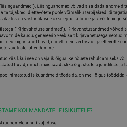
a ("liisinguandmed"). Liisinguandmed võivad sisaldada andmeid
a tarbijakrediidiettevõtete poole võimaliku tarbijakrediidi taga
uslik alus on vastastikuse kokkuleppe täitmine ja / või lepingu s
atistega ("Kirjavahetuse andmed"). Kirjavahetusandmed võivad 
lusvormide kaudu, genereerib veebisait kirjavahetusega seotud
on meie õigustatud huvid, nimelt meie veebisaidi ja ettevõtte nõ
iste vaidluste lahendamine.
d viisil, kui see on vajalik õiguslike nõuete rahuldamiseks või 
atud huvid, nimelt meie seaduslike õiguste, teie juriidiliste ja tei
pool nimetatud isikuandmeid töödelda, on meil õigus töödelda ka 
STAME KOLMANDATELE ISIKUTELE?
isikuandmeid ainult vajadusel.