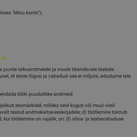
tises "Minu konto");
g.ee
a juurde isikuandmetele ja muule täiendavale teabele.
el, et teiste õigusi ja vabadusi see ei mõjuta, edastame teie
äiendada kõiki puudulikke andmeid.
ikud eesmärkidel, milleks neid koguti või muul viisil
tavalt teatud andmekaitse-eeskirjadele; d) töötlemine toimub
 kui töötlemine on vajalik, on: (I) sõna- ja teabevabaduse