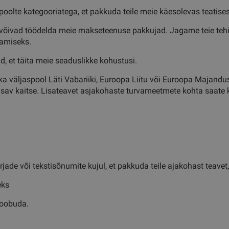
olte kategooriatega, et pakkuda teile meie käesolevas teatises 
 võivad töödelda meie makseteenuse pakkujad. Jagame teie teh
damiseks.
d, et täita meie seaduslikke kohustusi.
ka väljaspool Läti Vabariiki, Euroopa Liitu või Euroopa Majandus
isav kaitse. Lisateavet asjakohaste turvameetmete kohta saate 
de või tekstisõnumite kujul, et pakkuda teile ajakohast teavet, 
eks
loobuda.