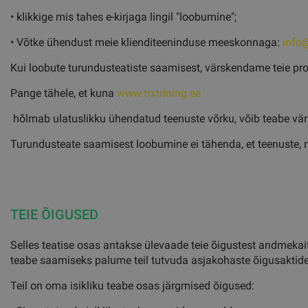
• klikkige mis tahes e-kirjaga lingil "loobumine";
• Võtke ühendust meie klienditeeninduse meeskonnaga:
info@
Kui loobute turundusteatiste saamisest, värskendame teie profii
Pange tähele, et kuna
www.trxtrining.ee
hõlmab ulatuslikku ühendatud teenuste võrku, võib teabe värsk
Turundusteate saamisest loobumine ei tähenda, et teenuste, n
TEIE ÕIGUSED
Selles teatise osas antakse ülevaade teie õigustest andmekait
teabe saamiseks palume teil tutvuda asjakohaste õigusaktide 
Teil on oma isikliku teabe osas järgmised õigused: