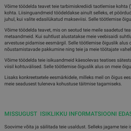
Võime töödelda teavet teie tarbimiskrediidi taotlemise koht
kohta. Liisinguandmeid töödeldakse ainult selleks, et pöördud
juhul, kui valite edasilükatud makseviisi. Selle töötlemise õig
Võime töödelda teavet, mis on seotud teie meile saadetud te
metaandmeid. Kui suhtlust alustatakse meie veebisaidi suht
arvestuse pidamise eesmärgil. Selle töötlemise õiguslik alus 
nõustamistavade pakkumine ning teie ja meie töötajate vahel
Võime töödelda teie isikuandmeid käesolevas teatises sätestatu
viisil kohtuvälised. Selle töötlemise õiguslik alus on meie õigust
Lisaks konkreetsetele eesmärkidele, milleks meil on õigus ees
meie seadusest tuleneva kohustuse täitmise tagamiseks.
MISSUGUST ISIKLIKKU INFORMATSIOONI EDA
Soovime võita ja säilitada teie usaldust. Selleks jagame teie 