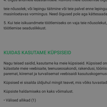
teie nõusolek; või lepingu täitmine või teie palvel enne lepin
masinloetavas vormingus. Need õigused pole aga kättesaadav
5. Kui teie isikuandmete töötlemiseks on vaja teie nõusoleku
töötlemise seaduslikkust.
KUIDAS KASUTAME KÜPSISEID
Nagu teised saidid, kasutame ka meie küpsiseid. Küpsised on
külastate meie veebisaite, teenuseosakondi, rakendusi, töörii
paremat, kiiremat ja turvalisemat veebisaidi kasutuskogemust
Küpsised ei sisalda üldjuhul mingit teavet, mis võiks tuvastad
Küpsiste haldamiseks on kaks võimalust.
• Välised allikad (1)