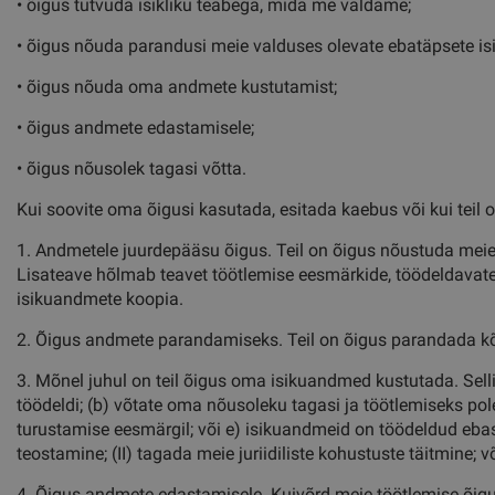
• õigus tutvuda isikliku teabega, mida me valdame;
• õigus nõuda parandusi meie valduses olevate ebatäpsete is
• õigus nõuda oma andmete kustutamist;
• õigus andmete edastamisele;
• õigus nõusolek tagasi võtta.
Kui soovite oma õigusi kasutada, esitada kaebus või kui teil 
1. Andmetele juurdepääsu õigus. Teil on õigus nõustuda meie
Lisateave hõlmab teavet töötlemise eesmärkide, töödeldavate 
isikuandmete koopia.
2. Õigus andmete parandamiseks. Teil on õigus parandada kõi
3. Mõnel juhul on teil õigus oma isikuandmed kustutada. Sell
töödeldi; (b) võtate oma nõusoleku tagasi ja töötlemiseks pol
turustamise eesmärgil; või e) isikuandmeid on töödeldud ebase
teostamine; (II) tagada meie juriidiliste kohustuste täitmine; võ
4. Õigus andmete edastamisele. Kuivõrd meie töötlemise õigu