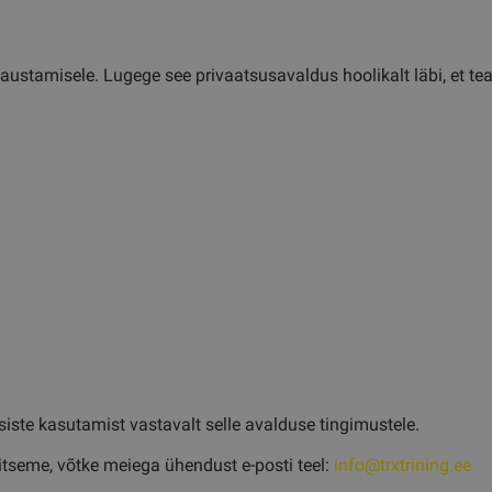
 austamisele. Lugege see privaatsusavaldus hoolikalt läbi, et t
iste kasutamist vastavalt selle avalduse tingimustele.
aitseme, võtke meiega ühendust e-posti teel:
info@trxtrining.ee