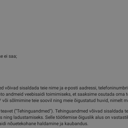
e ei saa;
õivad sisaldada teie nime ja e-posti aadressi, telefoninumbrit 
o andmeid veebisaidi toimimiseks, et saaksime osutada oma teen
 / või sõlmimine teie soovil ning meie õigustatud huvid, nimelt m
teavet ("Tehinguandmed"). Tehinguandmed võivad sisaldada teie
ing ladustamiseks. Selle töötlemise õiguslik alus on vastastik
saidi nõuetekohane haldamine ja kaubandus.