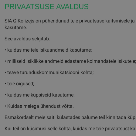
PRIVAATSUSE AVALDUS
SIA G Kolizejs on pühendunud teie privaatsuse kaitsmisele ja
kasutame.
See avaldus selgitab:
• kuidas me teie isikuandmeid kasutame;
• milliseid isiklikke andmeid edastame kolmandatele isikutele;
• teave turunduskommunikatsiooni kohta;
• teie õigused;
• kuidas me küpsiseid kasutame;
• Kuidas meiega ühendust võtta.
Esmakordselt meie saiti külastades palume teil kinnitada küps
Kui teil on küsimusi selle kohta, kuidas me teie privaatsust k