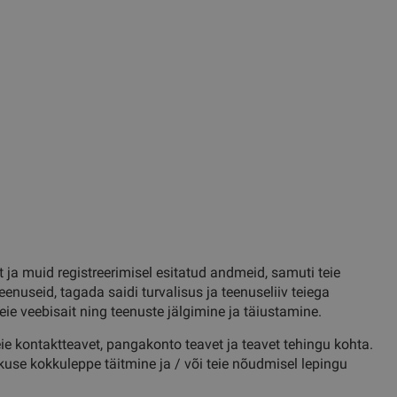
ja muid registreerimisel esitatud andmeid, samuti teie
useid, tagada saidi turvalisus ja teenuseliiv teiega
eie veebisait ning teenuste jälgimine ja täiustamine.
 kontaktteavet, pangakonto teavet ja teavet tehingu kohta.
use kokkuleppe täitmine ja / või teie nõudmisel lepingu