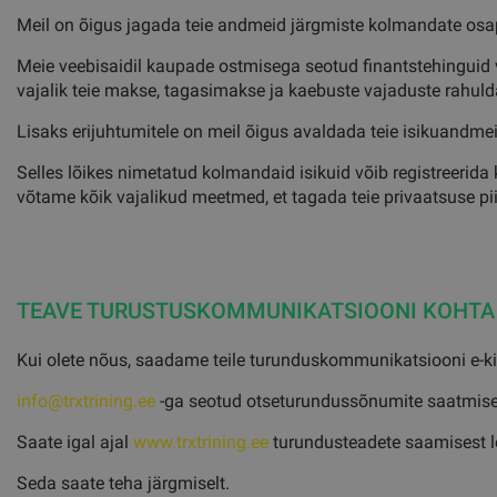
Meil on õigus jagada teie andmeid järgmiste kolmandate osapo
Meie veebisaidil kaupade ostmisega seotud finantstehinguid
vajalik teie makse, tagasimakse ja kaebuste vajaduste rahul
Lisaks erijuhtumitele on meil õigus avaldada teie isikuandmei
Selles lõikes nimetatud kolmandaid isikuid võib registreerida 
võtame kõik vajalikud meetmed, et tagada teie privaatsuse pi
TEAVE TURUSTUSKOMMUNIKATSIOONI KOHTA
Kui olete nõus, saadame teile turunduskommunikatsiooni e-kirja
info@trxtrining.ee
-ga seotud otseturundussõnumite saatmis
Saate igal ajal
www.trxtrining.ee
turundusteadete saamisest 
Seda saate teha järgmiselt.