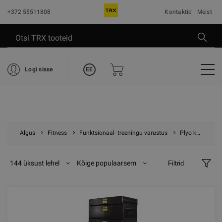
+372 55511808
Kontaktid
Meist
EE
Logi sisse
Algus
Fitness
Funktsionaal- treeningu varustus
Plyo kastid
144 üksust lehel
Kõige populaarsem
Filtrid