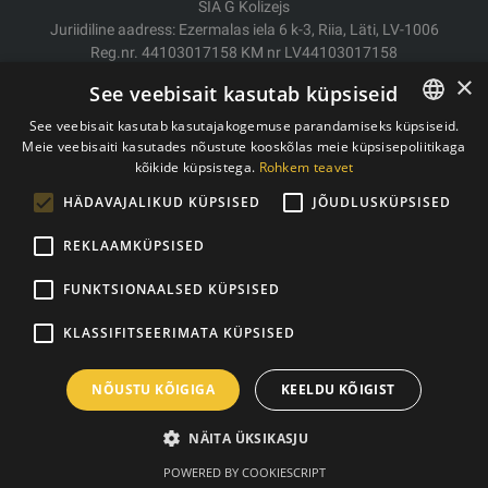
SIA G Kolizejs
Juriidiline aadress: Ezermalas iela 6 k-3, Riia, Läti, LV-1006
Reg.nr. 44103017158 KM nr LV44103017158
JSC SEB Banka LV92UNLA0004007467819
×
See veebisait kasutab küpsiseid
Kauba tarne/Tagastamine
See veebisait kasutab kasutajakogemuse parandamiseks küpsiseid.
Makse
Meie veebisaiti kasutades nõustute kooskõlas meie küpsisepoliitikaga
ESTONIAN
Ostutingimused
kõikide küpsistega.
Rohkem teavet
ENGLISH
Kontaktid
HÄDAVAJALIKUD KÜPSISED
JÕUDLUSKÜPSISED
Privaatsuspoliitika
REKLAAMKÜPSISED
FUNKTSIONAALSED KÜPSISED
Autoriõigused © 2011- 2026 trxtraining.ee
KLASSIFITSEERIMATA KÜPSISED
NÕUSTU KÕIGIGA
KEELDU KÕIGIST
NÄITA ÜKSIKASJU
POWERED BY COOKIESCRIPT