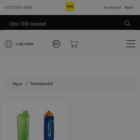
+372 55511808
Kontaktid
Meist
EE
Logi sisse
Algus
Toidulisandid