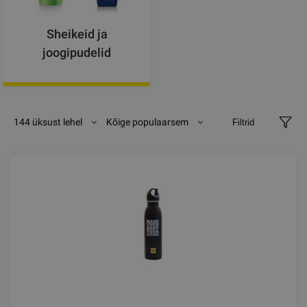
Sheikeid ja
joogipudelid
144 üksust lehel
Kõige populaarsem
Filtrid