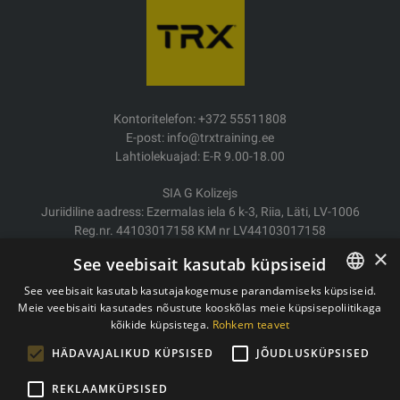
Kontoritelefon: +372 55511808
E-post: info@trxtraining.ee
Lahtiolekuajad: E-R 9.00-18.00
SIA G Kolizejs
Juriidiline aadress: Ezermalas iela 6 k-3, Riia, Läti, LV-1006
Reg.nr. 44103017158 KM nr LV44103017158
JSC SEB Banka LV92UNLA0004007467819
×
See veebisait kasutab küpsiseid
Kauba tarne/Tagastamine
See veebisait kasutab kasutajakogemuse parandamiseks küpsiseid.
Makse
Meie veebisaiti kasutades nõustute kooskõlas meie küpsisepoliitikaga
ESTONIAN
Ostutingimused
kõikide küpsistega.
Rohkem teavet
ENGLISH
Kontaktid
HÄDAVAJALIKUD KÜPSISED
JÕUDLUSKÜPSISED
Privaatsuspoliitika
REKLAAMKÜPSISED