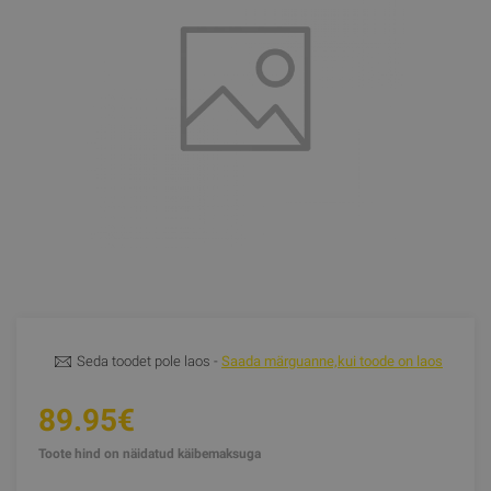
Seda toodet pole laos -
Saada märguanne,kui toode on laos
89.95€
Toote hind on näidatud käibemaksuga