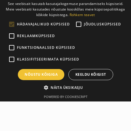
See veebisait kasutab kasutajakogemuse parandamiseks küpsiseid.
Meie veebisaiti kasutades nõustute kooskõlas meie küpsisepoliitikaga
ESTONIAN
kõikide küpsistega.
Rohkem teavet
ENGLISH
HÄDAVAJALIKUD KÜPSISED
JÕUDLUSKÜPSISED
REKLAAMKÜPSISED
FUNKTSIONAALSED KÜPSISED
KLASSIFITSEERIMATA KÜPSISED
NÕUSTU KÕIGIGA
KEELDU KÕIGIST
NÄITA ÜKSIKASJU
POWERED BY COOKIESCRIPT
Ülevaade
Tootja