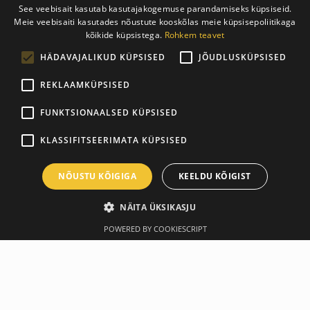
See veebisait kasutab kasutajakogemuse parandamiseks küpsiseid.
Meie veebisaiti kasutades nõustute kooskõlas meie küpsisepoliitikaga
ESTONIAN
kõikide küpsistega.
Rohkem teavet
ENGLISH
HÄDAVAJALIKUD KÜPSISED
JÕUDLUSKÜPSISED
REKLAAMKÜPSISED
FUNKTSIONAALSED KÜPSISED
KLASSIFITSEERIMATA KÜPSISED
NÕUSTU KÕIGIGA
KEELDU KÕIGIST
NÄITA ÜKSIKASJU
POWERED BY COOKIESCRIPT
Ülevaade
Tootja