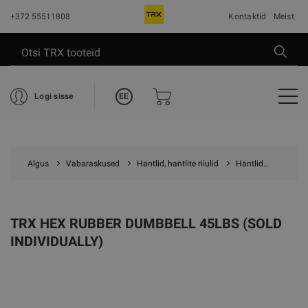
+372 55511808
Kontaktid
Meist
EE
Logi sisse
Algus
Vabaraskused
Hantlid, hantlite riiulid
Hantlid
TRX Hex
TRX HEX RUBBER DUMBBELL 45LBS (SOLD
INDIVIDUALLY)