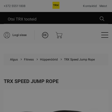
+372 55511808
Kontaktid
Meist
EE
Logi sisse
Algus
Fitness
Hüppenöörid
TRX Speed Jump Rope
TRX SPEED JUMP ROPE