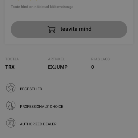
Toote hind on näidatud käibemaksuga
teavita mind
TOOTJA
ARTIKKEL
RIIAS LAOS:
TRX
EXJUMP
0
BEST SELLER
PROFESSIONALS' CHOICE
AUTHORIZED DEALER