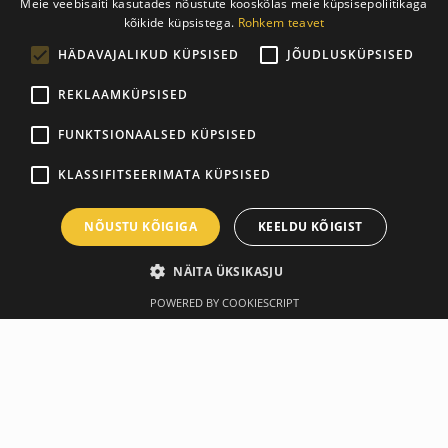
Meie veebisaiti kasutades nõustute kooskõlas meie küpsisepoliitikaga
ESTONIAN
kõikide küpsistega.
Rohkem teavet
ENGLISH
HÄDAVAJALIKUD KÜPSISED
JÕUDLUSKÜPSISED
REKLAAMKÜPSISED
FUNKTSIONAALSED KÜPSISED
KLASSIFITSEERIMATA KÜPSISED
NÕUSTU KÕIGIGA
KEELDU KÕIGIST
NÄITA ÜKSIKASJU
POWERED BY COOKIESCRIPT
Ülevaade
Tootja