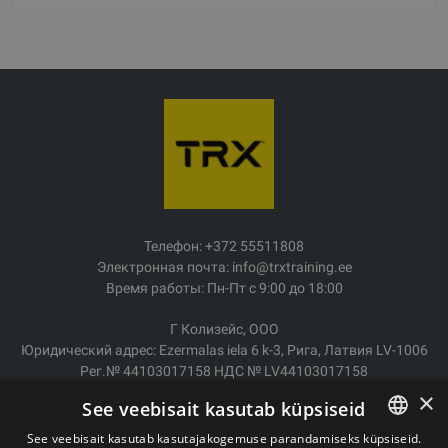
Телефон: +372 55511808
Электронная почта: info@trxtraining.ee
Время работы: Пн-Пт с 9:00 до 18:00
Г Колизейс, ООО
Юридический адрес: Ezermalas iela 6 k-3, Рига, Латвия LV-1006
Рег.№ 44103017158 НДС № LV44103017158
АО SEB Банк LV92UNLA0004007467819
×
See veebisait kasutab küpsiseid
Доставка/возврат
See veebisait kasutab kasutajakogemuse parandamiseks küpsiseid.