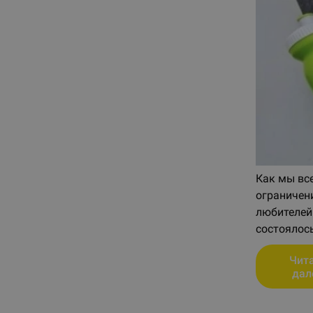
Как мы все
ограничени
любителей 
состоялось
Чит
дал