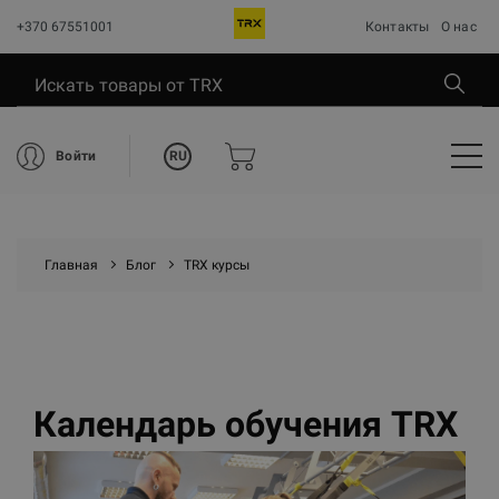
+370 67551001
Контакты
О нас
RU
Войти
Главная
Блог
TRX курсы
Календарь обучения TRX