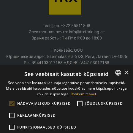
Телефон: +372 55511808
Электронная почта: info@trxtraining.ee
Время работы: Пн-Пт с 9:00 до 18:00
Г Колизейс, ООО
Юридический адрес: Ezermalas iela 6 k-3, Рига, Латвия LV-1006
Рег.№ 44103017158 НДС № LV44103017158
АО SEB Банк LV92UNLA0004007467819
×
See veebisait kasutab küpsiseid
Доставка/возврат
See veebisait kasutab kasutajakogemuse parandamiseks küpsiseid.
Оплата
Meie veebisaiti kasutades nõustute kooskõlas meie küpsisepoliitikaga
ESTONIAN
Условия покупки
kõikide küpsistega.
Rohkem teavet
ENGLISH
Контакты
HÄDAVAJALIKUD KÜPSISED
JÕUDLUSKÜPSISED
Политика конфиденциальности
REKLAAMKÜPSISED
FUNKTSIONAALSED KÜPSISED
Copyright © 2011- 2026 trxtraining.ee