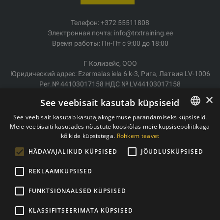
Телефон: +372 55511808
Электронная почта: info@trxtraining.ee
Время работы: Пн-Пт с 9:00 до 18:00
Г Колизейс, ООО
Юридический адрес: Ezermalas iela 6 k-3, Рига, Латвия LV-1006
Рег.№ 44103017158 НДС № LV44103017158
АО SEB Банк LV92UNLA0004007467819
×
See veebisait kasutab küpsiseid
Доставка/возврат
See veebisait kasutab kasutajakogemuse parandamiseks küpsiseid.
Оплата
Meie veebisaiti kasutades nõustute kooskõlas meie küpsisepoliitikaga
ESTONIAN
Условия покупки
kõikide küpsistega.
Rohkem teavet
ENGLISH
Контакты
HÄDAVAJALIKUD KÜPSISED
JÕUDLUSKÜPSISED
Политика конфиденциальности
REKLAAMKÜPSISED
FUNKTSIONAALSED KÜPSISED
Copyright © 2011- 2026 trxtraining.ee
KLASSIFITSEERIMATA KÜPSISED