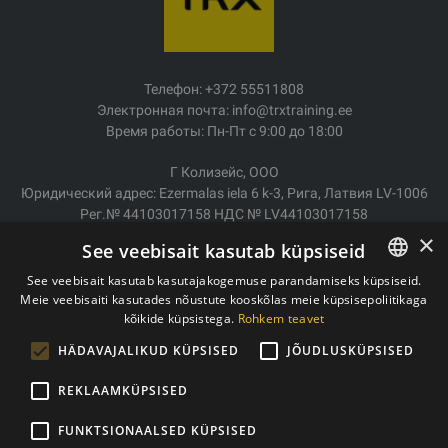
Телефон: +372 55511808
Электронная почта: info@trxtraining.ee
Время работы: Пн-Пт с 9:00 до 18:00
Г Колизейс, ООО
Юридический адрес: Ezermalas iela 6 k-3, Рига, Латвия LV-1006
Рег.№ 44103017158 НДС № LV44103017158
АО SEB Банк LV92UNLA0004007467819
×
See veebisait kasutab küpsiseid
Доставка/возврат
See veebisait kasutab kasutajakogemuse parandamiseks küpsiseid.
Оплата
Meie veebisaiti kasutades nõustute kooskõlas meie küpsisepoliitikaga
ESTONIAN
Условия покупки
kõikide küpsistega.
Rohkem teavet
ENGLISH
Контакты
HÄDAVAJALIKUD KÜPSISED
JÕUDLUSKÜPSISED
Политика конфиденциальности
REKLAAMKÜPSISED
FUNKTSIONAALSED KÜPSISED