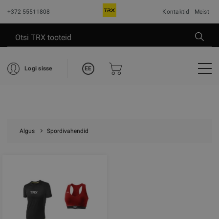
+372 55511808
Kontaktid
Meist
EE
Logi sisse
Algus
Spordivahendid