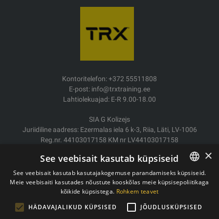
Kontoritelefon: +372 55511808
E-post: info@trxtraining.ee
Lahtiolekuajad: E-R 9.00-18.00
SIA G Kolizejs
Juriidiline aadress: Ezermalas iela 6 k-3, Riia, Läti, LV-1006
Reg.nr. 44103017158 KM nr LV44103017158
JSC SEB Banka LV92UNLA0004007467819
×
See veebisait kasutab küpsiseid
Kauba tarne/Tagastamine
See veebisait kasutab kasutajakogemuse parandamiseks küpsiseid.
Makse
Meie veebisaiti kasutades nõustute kooskõlas meie küpsisepoliitikaga
ESTONIAN
Ostutingimused
kõikide küpsistega.
Rohkem teavet
ENGLISH
Kontaktid
HÄDAVAJALIKUD KÜPSISED
JÕUDLUSKÜPSISED
Privaatsuspoliitika