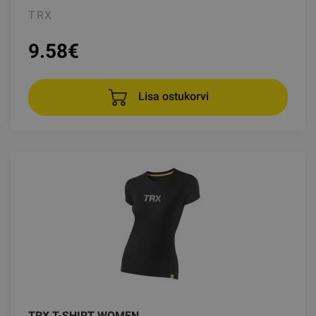
TRX
9.58
€
Lisa ostukorvi
TRX T-SHIRT WOMEN