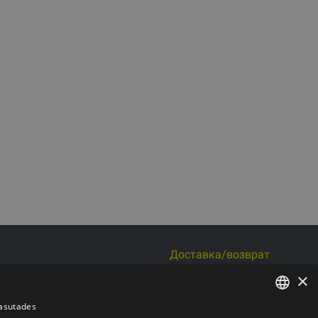
Доставка/возврат
s iela 6 k-3, Рига, Латвия
Оплата
×
Условия покупки
 LV44103017158
Контакты
kasutades