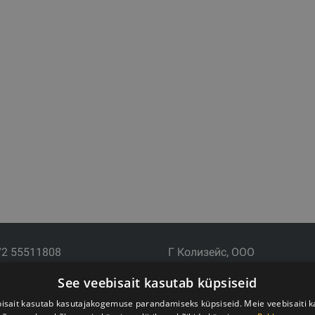
72 55511808
Г Колизейс, ООО
почта: info@trxtraining.ee
Юридический адрес: Ezermala
See veebisait kasutab küpsiseid
: Пн-Пт с 9:00 до 18:00
LV-1006
Рег.№ 44103017158 НДС №
isait kasutab kasutajakogemuse parandamiseks küpsiseid. Meie veebisaiti 