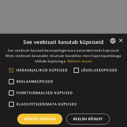
×
See veebisait kasutab küpsiseid
See veebisait kasutab kasutajakogemuse parandamiseks küpsiseid.
Meie veebisaiti kasutades nõustute kooskõlas meie küpsisepoliitikaga
ESTONIAN
kõikide küpsistega.
Rohkem teavet
ENGLISH
HÄDAVAJALIKUD KÜPSISED
JÕUDLUSKÜPSISED
REKLAAMKÜPSISED
FUNKTSIONAALSED KÜPSISED
KLASSIFITSEERIMATA KÜPSISED
NÕUSTU KÕIGIGA
KEELDU KÕIGIST