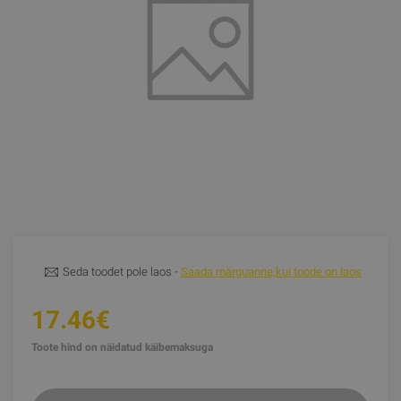
Seda toodet pole laos -
Saada märguanne,kui toode on laos
17.46€
Toote hind on näidatud käibemaksuga