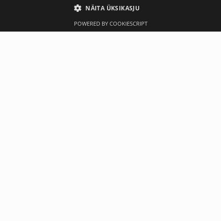
NÄITA ÜKSIKASJU
POWERED BY COOKIESCRIPT
Ülevaade
Tootja
hiljuti ostetud
-10%