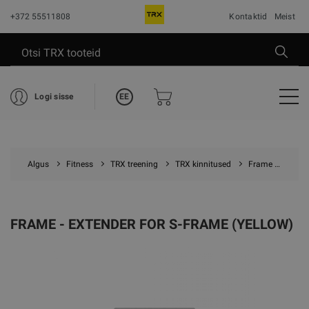
+372 55511808
Kontaktid
Meist
EE
Logi sisse
Algus
Fitness
TRX treening
TRX kinnitused
Frame - Extender for S-frame (Yellow)
FRAME - EXTENDER FOR S-FRAME (YELLOW)