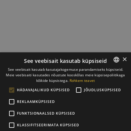
×
See veebisait kasutab küpsiseid
See veebisait kasutab kasutajakogemuse parandamiseks küpsiseid.
Meie veebisaiti kasutades nõustute kooskõlas meie küpsisepoliitikaga
ESTONIAN
kõikide küpsistega.
Rohkem teavet
ENGLISH
HÄDAVAJALIKUD KÜPSISED
JÕUDLUSKÜPSISED
REKLAAMKÜPSISED
FUNKTSIONAALSED KÜPSISED
KLASSIFITSEERIMATA KÜPSISED