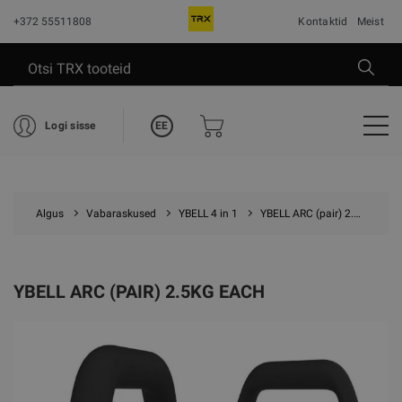
+372 55511808
Kontaktid
Meist
EE
Logi sisse
Algus
Vabaraskused
YBELL 4 in 1
YBELL ARC (pair) 2.5kg each
YBELL ARC (PAIR) 2.5KG EACH