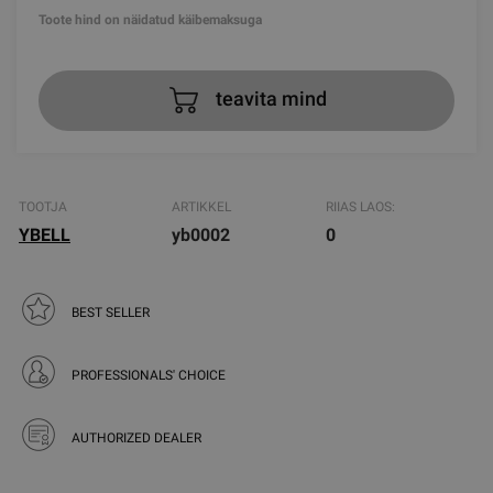
Toote hind on näidatud käibemaksuga
teavita mind
TOOTJA
ARTIKKEL
RIIAS LAOS:
YBELL
yb0002
0
BEST SELLER
PROFESSIONALS' CHOICE
AUTHORIZED DEALER