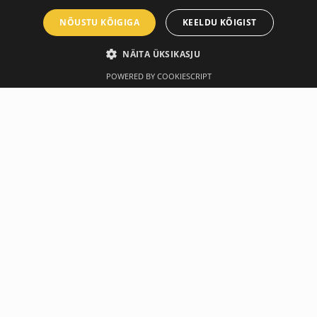
NÕUSTU KÕIGIGA
KEELDU KÕIGIST
NÄITA ÜKSIKASJU
POWERED BY COOKIESCRIPT
Ülevaade
Tootja
hiljuti ostetud
-10%