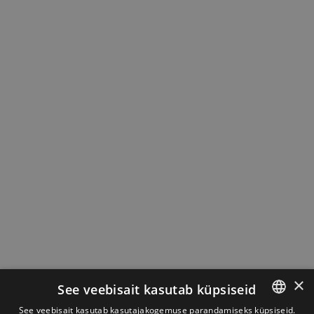
×
See veebisait kasutab küpsiseid
See veebisait kasutab kasutajakogemuse parandamiseks küpsiseid.