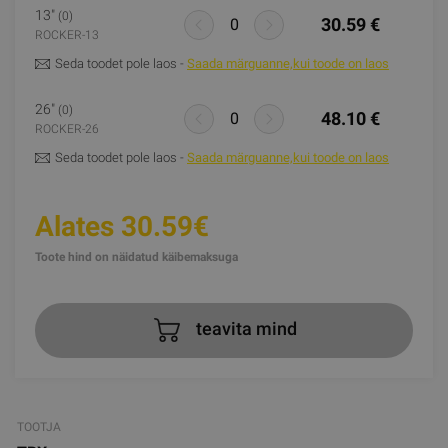
13"
(0)
30.59 €
ROCKER-13
Seda toodet pole laos -
Saada märguanne,kui toode on laos
26"
(0)
48.10 €
ROCKER-26
Seda toodet pole laos -
Saada märguanne,kui toode on laos
Alates 30.59€
Toote hind on näidatud käibemaksuga
teavita mind
TOOTJA