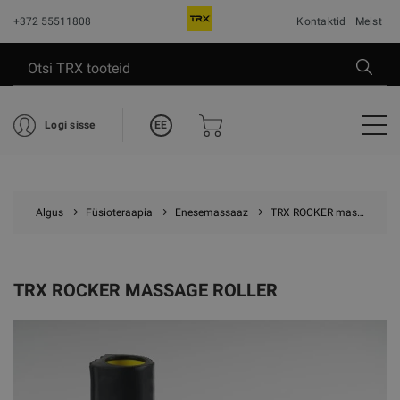
+372 55511808
Kontaktid
Meist
EE
Logi sisse
Algus
Füsioteraapia
Enesemassaaz
TRX ROCKER massage roller
TRX ROCKER MASSAGE ROLLER