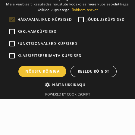
Meie veebisaiti kasutades nõustute kooskõlas meie küpsisepoliitikaga
ESTONIAN
kõikide küpsistega.
Rohkem teavet
ENGLISH
HÄDAVAJALIKUD KÜPSISED
JÕUDLUSKÜPSISED
REKLAAMKÜPSISED
FUNKTSIONAALSED KÜPSISED
KLASSIFITSEERIMATA KÜPSISED
NÕUSTU KÕIGIGA
KEELDU KÕIGIST
NÄITA ÜKSIKASJU
POWERED BY COOKIESCRIPT
Ülevaade
Tootja
Spetsifikatsioon
TRX RORCKER