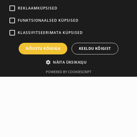
REKLAAMKÜPSISED
FUNKTSIONAALSED KÜPSISED
KLASSIFITSEERIMATA KÜPSISED
NÕUSTU KÕIGIGA
KEELDU KÕIGIST
NÄITA ÜKSIKASJU
POWERED BY COOKIESCRIPT
Ülevaade
Tootja
Spetsifikatsioon
TRX®HOME2 SYSTEM
TRX HOME2 gives you everything you need to build a better
body at home – or on the go. Designed for pros, but built
for everyone, perfect for all body trainings. Train with any