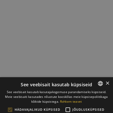
×
See veebisait kasutab küpsiseid
See veebisait kasutab kasutajakogemuse parandamiseks küpsiseid.
Meie veebisaiti kasutades nõustute kooskõlas meie küpsisepoliitikaga
ESTONIAN
kõikide küpsistega.
Rohkem teavet
ENGLISH
HÄDAVAJALIKUD KÜPSISED
JÕUDLUSKÜPSISED