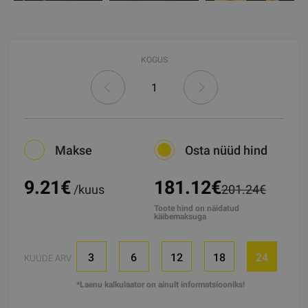
KOGUS
Makse
Osta nüüd hind
9.21
€
181.12€
/kuus
201.24€
Toote hind on näidatud
käibemaksuga
3
6
12
18
24
KUUDE ARV
*Laenu kalkulaator on ainult informatsiooniks!