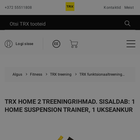
+372 55511808
Kontaktid
Meist
EE
Logi sisse
Algus
Fitness
TRX treening
TRX funktsionaaltreening
TRX H
TRX HOME 2 TREENINGRIHMAD. SISALDAB: 1
HOME SUSPENSION TRAINER, 1 UKSEANKUR