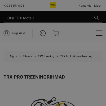
+372 55511808
Kontaktid
Meist
EE
Logi sisse
Algus
Fitness
TRX treening
TRX funktsionaaltreening
TRX P
TRX PRO TREENINGRIHMAD