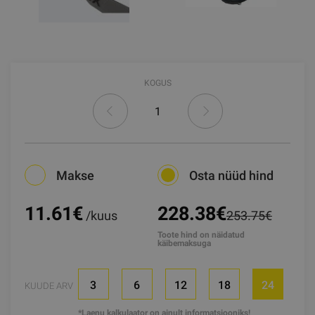
KOGUS
Makse
Osta nüüd hind
11.61
€
228.38€
/kuus
253.75€
Toote hind on näidatud
käibemaksuga
3
6
12
18
24
KUUDE ARV
*Laenu kalkulaator on ainult informatsiooniks!