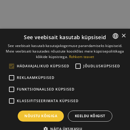
×
See veebisait kasutab küpsiseid
See veebisait kasutab kasutajakogemuse parandamiseks küpsiseid.
Meie veebisaiti kasutades nõustute kooskõlas meie küpsisepoliitikaga
ESTONIAN
kõikide küpsistega.
Rohkem teavet
ENGLISH
HÄDAVAJALIKUD KÜPSISED
JÕUDLUSKÜPSISED
REKLAAMKÜPSISED
FUNKTSIONAALSED KÜPSISED
KLASSIFITSEERIMATA KÜPSISED
NÕUSTU KÕIGIGA
KEELDU KÕIGIST
NÄITA ÜKSIKASJU