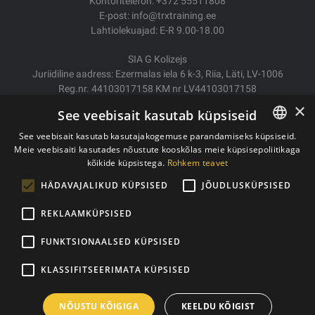
Kontoritelefon: +372 55511808
E-post: info@trxtraining.ee
Lahtiolekuajad: E-R 9.00-18.00
SIA G Kolizejs
Juriidiline aadress: Ezermalas iela 6 k-3, Riia, Läti, LV-1006
Reg.nr. 44103017158 KM nr LV44103017158
JSC SEB Banka LV92UNLA0004007467819
×
See veebisait kasutab küpsiseid
Kauba tarne/Tagastamine
See veebisait kasutab kasutajakogemuse parandamiseks küpsiseid.
Makse
Meie veebisaiti kasutades nõustute kooskõlas meie küpsisepoliitikaga
ESTONIAN
Ostutingimused
kõikide küpsistega.
Rohkem teavet
ENGLISH
Kontaktid
HÄDAVAJALIKUD KÜPSISED
JÕUDLUSKÜPSISED
Privaatsuspoliitika
REKLAAMKÜPSISED
FUNKTSIONAALSED KÜPSISED
Autoriõigused © 2011- 2026 trxtraining.ee
KLASSIFITSEERIMATA KÜPSISED
NÕUSTU KÕIGIGA
KEELDU KÕIGIST