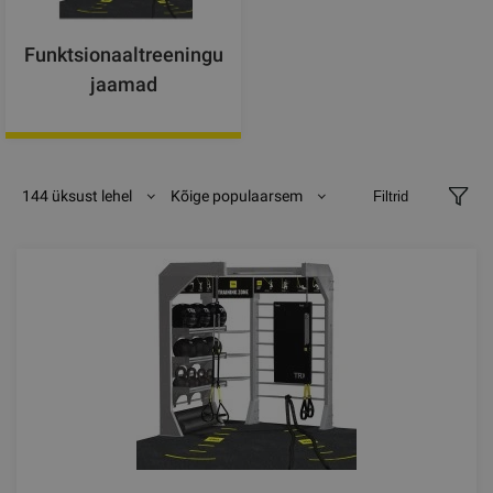
Funktsionaaltreeningu
jaamad
144 üksust lehel
Kõige populaarsem
Filtrid