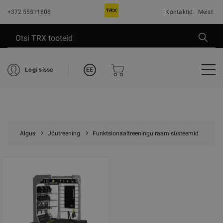
+372 55511808
Kontaktid
Meist
EE
Logi sisse
Algus
Jõutreening
Funktsionaaltreeningu raamisüsteemid