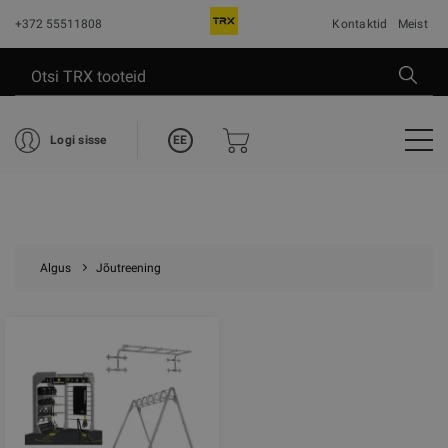
+372 55511808
Kontaktid
Meist
EE
Logi sisse
Algus
Jõutreening