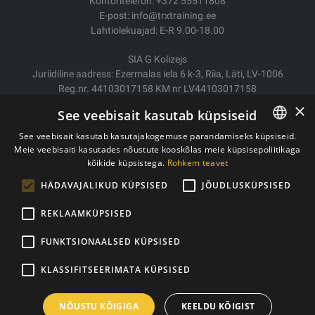
Kontoritelefon: +372 55511808
E-post: info@trxtraining.ee
Lahtiolekuajad: E-R 9.00-18.00
SIA G Kolizejs
Juriidiline aadress: Ezermalas iela 6 k-3, Riia, Läti, LV-1006
Reg.nr. 44103017158 KM nr LV44103017158
JSC SEB Banka LV92UNLA0004007467819
×
See veebisait kasutab küpsiseid
Kauba tarne/Tagastamine
See veebisait kasutab kasutajakogemuse parandamiseks küpsiseid.
Makse
Meie veebisaiti kasutades nõustute kooskõlas meie küpsisepoliitikaga
ESTONIAN
Ostutingimused
kõikide küpsistega.
Rohkem teavet
ENGLISH
Kontaktid
HÄDAVAJALIKUD KÜPSISED
JÕUDLUSKÜPSISED
Privaatsuspoliitika
REKLAAMKÜPSISED
FUNKTSIONAALSED KÜPSISED
Autoriõigused © 2011- 2026 trxtraining.ee
KLASSIFITSEERIMATA KÜPSISED
NÕUSTU KÕIGIGA
KEELDU KÕIGIST