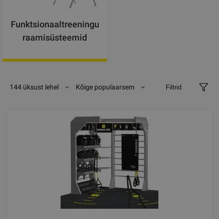
Funktsionaaltreeningu
raamisüsteemid
144 üksust lehel
Kõige populaarsem
Filtrid