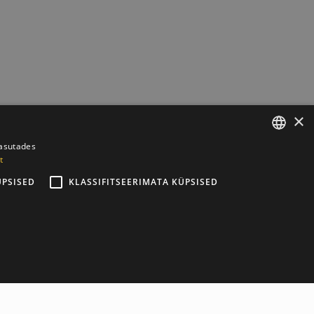
×
kasutades
t
ESTONIAN
ÜPSISED
KLASSIFITSEERIMATA KÜPSISED
ENGLISH