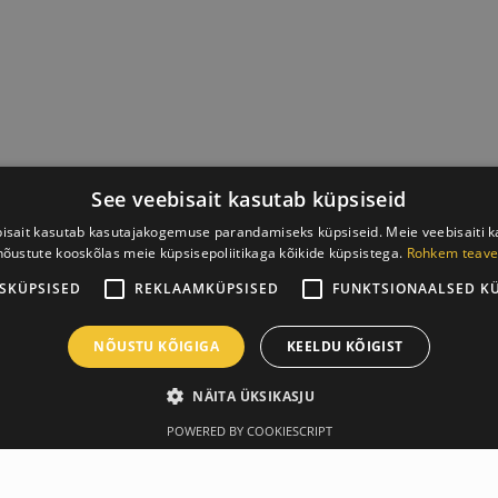
See veebisait kasutab küpsiseid
isait kasutab kasutajakogemuse parandamiseks küpsiseid. Meie veebisaiti 
nõustute kooskõlas meie küpsisepoliitikaga kõikide küpsistega.
Rohkem teave
SKÜPSISED
REKLAAMKÜPSISED
FUNKTSIONAALSED K
NÕUSTU KÕIGIGA
KEELDU KÕIGIST
NÄITA ÜKSIKASJU
POWERED BY COOKIESCRIPT
Описание
Производитель