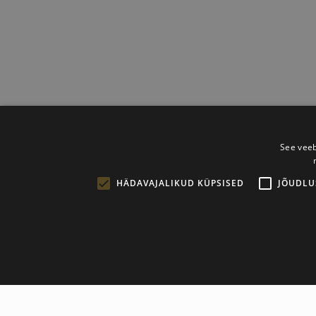
See veeb
HÄDAVAJALIKUD KÜPSISED
JÕUDLU