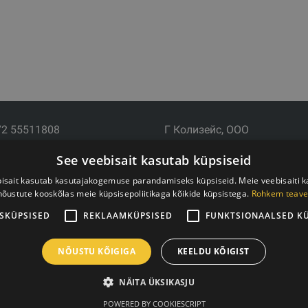
72 55511808
Г Колизейс, ООО
почта: info@trxtraining.ee
Юридический адрес: Ezermala
See veebisait kasutab küpsiseid
: Пн-Пт с 9:00 до 18:00
LV-1006
Рег.№ 44103017158 НДС №
isait kasutab kasutajakogemuse parandamiseks küpsiseid. Meie veebisaiti 
nõustute kooskõlas meie küpsisepoliitikaga kõikide küpsistega.
Rohkem teave
АО SEB Банк LV92UNLA000
SKÜPSISED
REKLAAMKÜPSISED
FUNKTSIONAALSED K
NÕUSTU KÕIGIGA
KEELDU KÕIGIST
NÄITA ÜKSIKASJU
POWERED BY COOKIESCRIPT