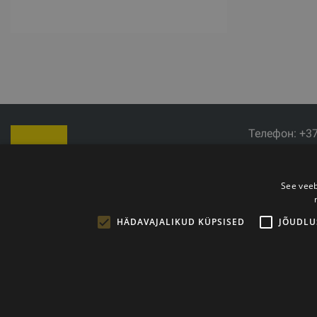
Телефон: +3
Электронная 
Время работы
See veeb
HÄDAVAJALIKUD KÜPSISED
JÕUDLU
Copyright © 2011- 2026 trxtraining.ee