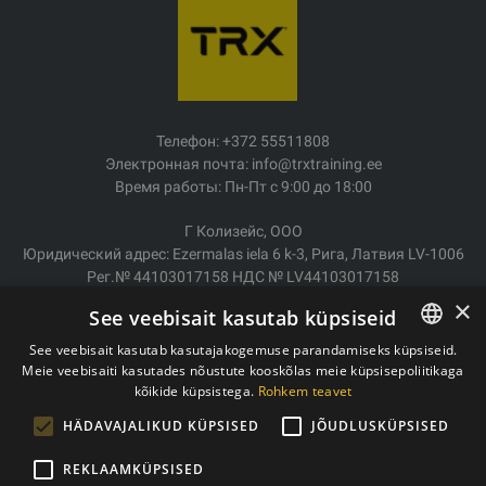
Телефон: +372 55511808
Электронная почта: info@trxtraining.ee
Время работы: Пн-Пт с 9:00 до 18:00
Г Колизейс, ООО
Юридический адрес: Ezermalas iela 6 k-3, Рига, Латвия LV-1006
Рег.№ 44103017158 НДС № LV44103017158
АО SEB Банк LV92UNLA0004007467819
×
See veebisait kasutab küpsiseid
Доставка/возврат
See veebisait kasutab kasutajakogemuse parandamiseks küpsiseid.
Оплата
Meie veebisaiti kasutades nõustute kooskõlas meie küpsisepoliitikaga
ESTONIAN
Условия покупки
kõikide küpsistega.
Rohkem teavet
ENGLISH
Контакты
HÄDAVAJALIKUD KÜPSISED
JÕUDLUSKÜPSISED
Политика конфиденциальности
REKLAAMKÜPSISED