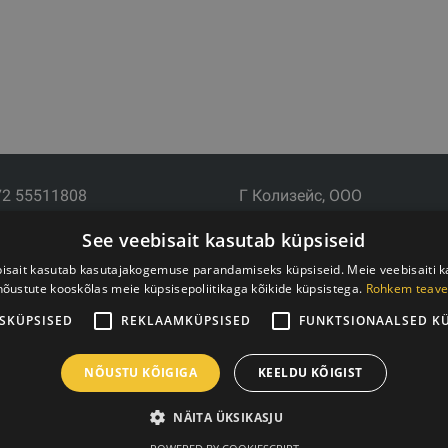
72 55511808
Г Колизейс, ООО
почта: info@trxtraining.ee
Юридический адрес: Ezermala
See veebisait kasutab küpsiseid
: Пн-Пт с 9:00 до 18:00
LV-1006
Рег.№ 44103017158 НДС №
isait kasutab kasutajakogemuse parandamiseks küpsiseid. Meie veebisaiti 
nõustute kooskõlas meie küpsisepoliitikaga kõikide küpsistega.
Rohkem teave
АО SEB Банк LV92UNLA000
SKÜPSISED
REKLAAMKÜPSISED
FUNKTSIONAALSED K
NÕUSTU KÕIGIGA
KEELDU KÕIGIST
NÄITA ÜKSIKASJU