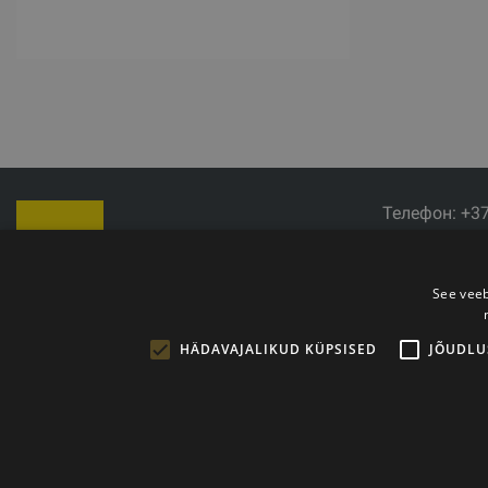
Телефон: +3
Электронная 
Время работы
See veeb
HÄDAVAJALIKUD KÜPSISED
JÕUDLU
Copyright © 2011- 2026 trxtraining.ee