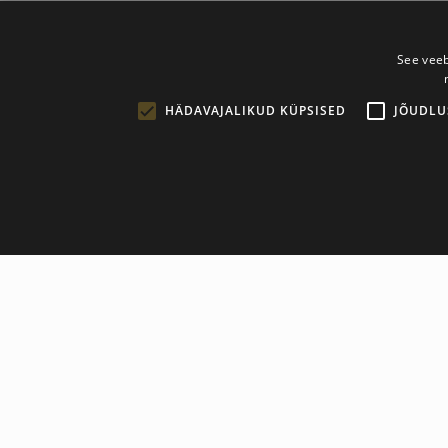
See veeb
HÄDAVAJALIKUD KÜPSISED
JÕUDLU
TRX XD KEVLAR Power Bags are stitched with a Kevlar fiber co
build your core strength, stability, and agility while you embra
TRX XD KEVLAR Power Bags are stitched with a Kevlar fiber co