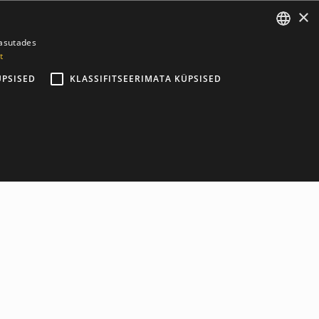
×
kasutades
t
ESTONIAN
ÜPSISED
KLASSIFITSEERIMATA KÜPSISED
ENGLISH
ng of workouts. These versatile training tools will help you
ng of workouts. These versatile training tools will help you