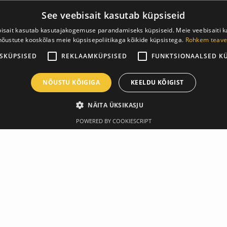
See veebisait kasutab küpsiseid
isait kasutab kasutajakogemuse parandamiseks küpsiseid. Meie veebisaiti 
nõustute kooskõlas meie küpsisepoliitikaga kõikide küpsistega.
Rohkem teave
SKÜPSISED
REKLAAMKÜPSISED
FUNKTSIONAALSED K
NÕUSTU KÕIGIGA
KEELDU KÕIGIST
NÄITA ÜKSIKASJU
POWERED BY COOKIESCRIPT
Описание
Производитель
ver, making them rough, tough, and ready for even your most taxi
ce their uneven load.
ver, making them rough, tough, and ready for even your most taxi