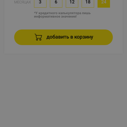
3
6
12
18
24
МЕСЯЦАХ
*У кредитного калькулятора лишь
информативное значение!
добавить в корзину