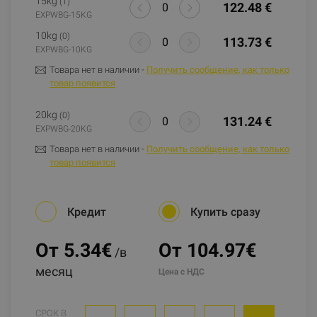
15kg
(1)
122.48 €
EXPWBG-15KG
10kg
(0)
113.73 €
EXPWBG-10KG
Товара нет в наличии -
Получить сообщение, как только
товар появится
20kg
(0)
131.24 €
EXPWBG-20KG
Товара нет в наличии -
Получить сообщение, как только
товар появится
Кредит
Купить сразу
От 5.34
€
От 104.97€
/в
месяц
Цена с НДС
СРОК В