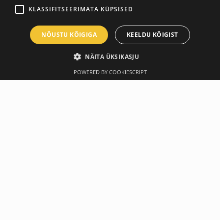
KLASSIFITSEERIMATA KÜPSISED
NÕUSTU KÕIGIGA
KEELDU KÕIGIST
NÄITA ÜKSIKASJU
POWERED BY COOKIESCRIPT
Описание
Производитель
Недавно купили
-10%