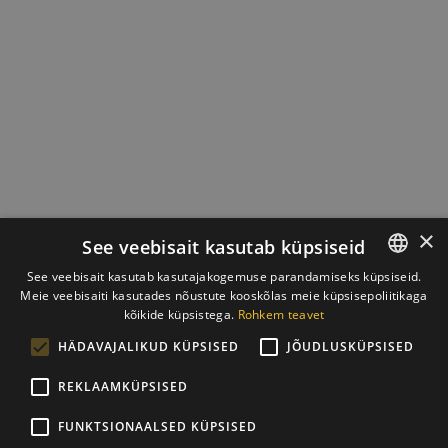
×
See veebisait kasutab küpsiseid
See veebisait kasutab kasutajakogemuse parandamiseks küpsiseid.
Meie veebisaiti kasutades nõustute kooskõlas meie küpsisepoliitikaga
ESTONIAN
kõikide küpsistega.
Rohkem teavet
ENGLISH
HÄDAVAJALIKUD KÜPSISED
JÕUDLUSKÜPSISED
REKLAAMKÜPSISED
FUNKTSIONAALSED KÜPSISED