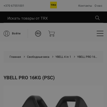
+370 67551001
Контакты
О нас
RU
Войти
Главная
Свободные веса
YBELL 4 in 1
YBELL PRO 16kg (psc)
YBELL PRO 16KG (PSC)