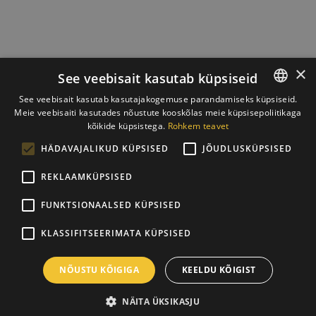
×
See veebisait kasutab küpsiseid
See veebisait kasutab kasutajakogemuse parandamiseks küpsiseid.
Meie veebisaiti kasutades nõustute kooskõlas meie küpsisepoliitikaga
ESTONIAN
kõikide küpsistega.
Rohkem teavet
ENGLISH
HÄDAVAJALIKUD KÜPSISED
JÕUDLUSKÜPSISED
REKLAAMKÜPSISED
FUNKTSIONAALSED KÜPSISED
KLASSIFITSEERIMATA KÜPSISED
NÕUSTU KÕIGIGA
KEELDU KÕIGIST
NÄITA ÜKSIKASJU