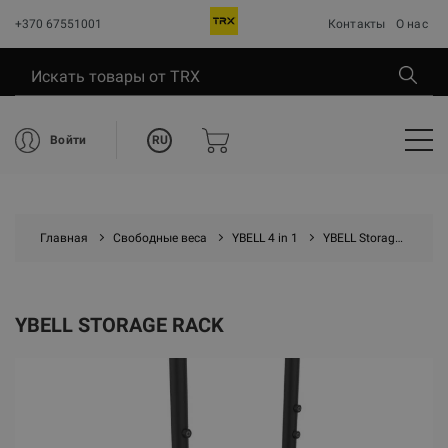
+370 67551001
Контакты
О нас
RU
Войти
Главная
Свободные веса
YBELL 4 in 1
YBELL Storage Rack
YBELL STORAGE RACK