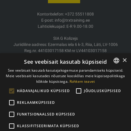
Kontoritelefon: +372 55511808
E-post: info@trxtraining.ee
Lahtiolekuajad: E-R 9.00-18.00
SIA G Kolizejs
Juriidiline aadress: Ezermalas iela 6 k-3, Riia, Läti, LV-1006
Reg.nr. 44103017158 KM nr LV44103017158
JSC SEB Banka LV92UNLA0004007467819
×
See veebisait kasutab küpsiseid
Kauba tarne/Tagastamine
See veebisait kasutab kasutajakogemuse parandamiseks küpsiseid.
Makse
Meie veebisaiti kasutades nõustute kooskõlas meie küpsisepoliitikaga
ESTONIAN
Ostutingimused
kõikide küpsistega.
Rohkem teavet
ENGLISH
Kontaktid
HÄDAVAJALIKUD KÜPSISED
JÕUDLUSKÜPSISED
Privaatsuspoliitika
REKLAAMKÜPSISED
FUNKTSIONAALSED KÜPSISED
Autoriõigused © 2011- 2026 trxtraining.ee
KLASSIFITSEERIMATA KÜPSISED