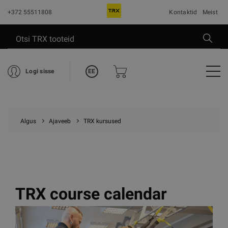
+372 55511808
Kontaktid
Meist
EE
Logi sisse
Algus
Ajaveeb
TRX kursused
TRX course calendar