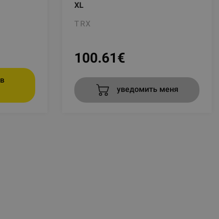
XL
TRX
100.61
€
в
уведомить меня