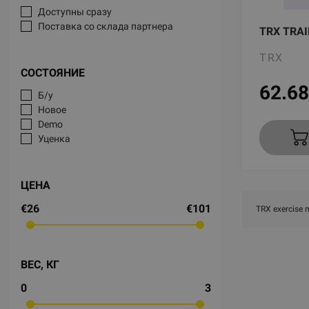
Доступны сразу
Поставка со склада партнера
TRX TRA
TRX
СОСТОЯНИЕ
62.68
Б/у
Новое
Demo
Уценка
ЦЕНА
€26
€101
TRX exercise 
ВЕС, КГ
0
3