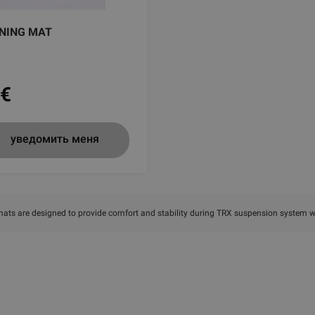
INING MAT
€
уведомить меня
mats are designed to provide comfort and stability during TRX suspension system 