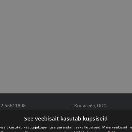
72 55511808
Г Колизейс, ООО
почта: info@trxtraining.ee
Юридический адрес: Ezermala
See veebisait kasutab küpsiseid
: Пн-Пт с 9:00 до 18:00
LV-1006
Рег.№ 44103017158 НДС №
isait kasutab kasutajakogemuse parandamiseks küpsiseid. Meie veebisaiti 