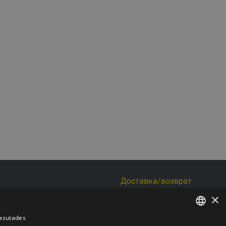
Доставка/возврат
s iela 6 k-3, Рига, Латвия
Оплата
×
Условия покупки
 LV44103017158
Контакты
kasutades