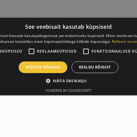
See veebisait kasutab küpsiseid
isait kasutab kasutajakogemuse parandamiseks küpsiseid. Meie veebisaiti 
nõustute kooskõlas meie küpsisepoliitikaga kõikide küpsistega.
Rohkem teave
SKÜPSISED
REKLAAMKÜPSISED
FUNKTSIONAALSED K
NÕUSTU KÕIGIGA
KEELDU KÕIGIST
NÄITA ÜKSIKASJU
POWERED BY COOKIESCRIPT
Производитель
Технические х