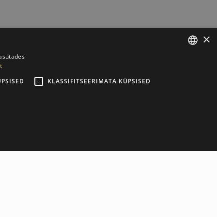
×
kasutades
t
ESTONIAN
ÜPSISED
KLASSIFITSEERIMATA KÜPSISED
ENGLISH
арактеристики