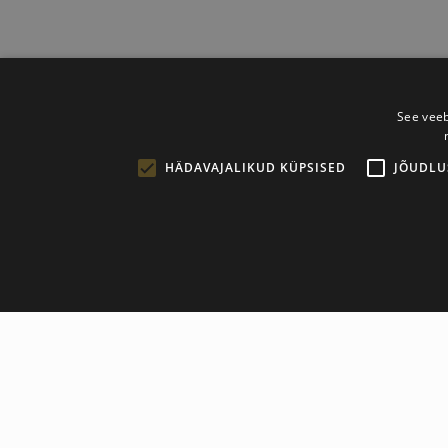
See veeb
HÄDAVAJALIKUD KÜPSISED
JÕUDLU
Описание