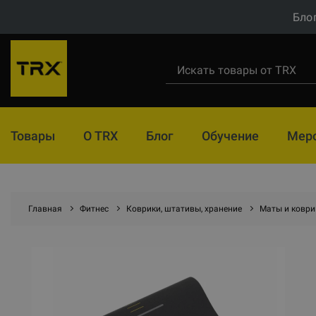
Бло
Товары
О TRX
Блог
Обучение
Мер
Главная
Фитнес
Коврики, штативы, хранение
Маты и коври