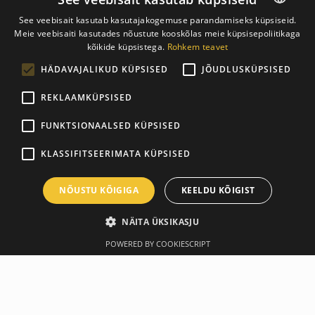
See veebisait kasutab kasutajakogemuse parandamiseks küpsiseid.
Meie veebisaiti kasutades nõustute kooskõlas meie küpsisepoliitikaga
ESTONIAN
kõikide küpsistega.
Rohkem teavet
ENGLISH
HÄDAVAJALIKUD KÜPSISED
JÕUDLUSKÜPSISED
REKLAAMKÜPSISED
FUNKTSIONAALSED KÜPSISED
KLASSIFITSEERIMATA KÜPSISED
NÕUSTU KÕIGIGA
KEELDU KÕIGIST
NÄITA ÜKSIKASJU
POWERED BY COOKIESCRIPT
Описание
Производитель