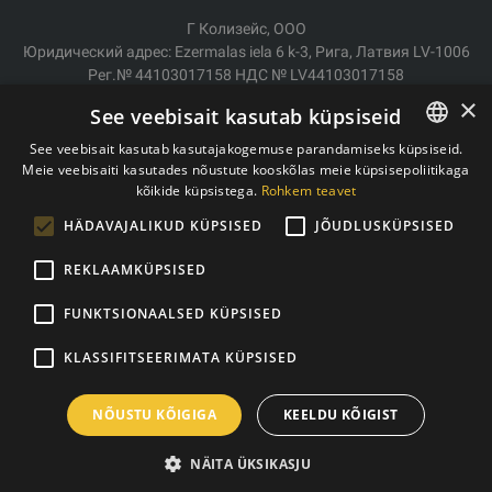
Г Колизейс, ООО
Юридический адрес: Ezermalas iela 6 k-3, Рига, Латвия LV-1006
Рег.№ 44103017158 НДС № LV44103017158
АО SEB Банк LV92UNLA0004007467819
×
See veebisait kasutab küpsiseid
Доставка/возврат
See veebisait kasutab kasutajakogemuse parandamiseks küpsiseid.
Оплата
Meie veebisaiti kasutades nõustute kooskõlas meie küpsisepoliitikaga
ESTONIAN
Условия покупки
kõikide küpsistega.
Rohkem teavet
ENGLISH
Контакты
HÄDAVAJALIKUD KÜPSISED
JÕUDLUSKÜPSISED
Политика конфиденциальности
REKLAAMKÜPSISED
FUNKTSIONAALSED KÜPSISED
Copyright © 2011- 2026 trxtraining.ee
KLASSIFITSEERIMATA KÜPSISED
NÕUSTU KÕIGIGA
KEELDU KÕIGIST
NÄITA ÜKSIKASJU