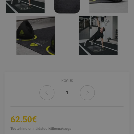
KOGUS
62.50€
Toote hind on näidatud käibemaksuga