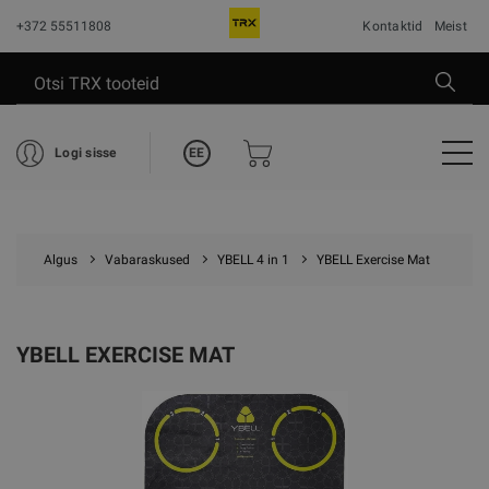
+372 55511808
Kontaktid
Meist
EE
Logi sisse
Algus
Vabaraskused
YBELL 4 in 1
YBELL Exercise Mat
YBELL EXERCISE MAT