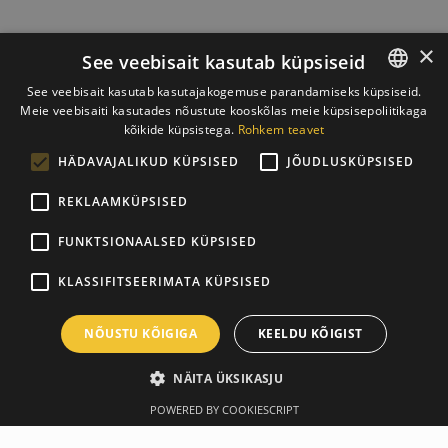
×
See veebisait kasutab küpsiseid
See veebisait kasutab kasutajakogemuse parandamiseks küpsiseid.
Meie veebisaiti kasutades nõustute kooskõlas meie küpsisepoliitikaga
ESTONIAN
kõikide küpsistega.
Rohkem teavet
ENGLISH
HÄDAVAJALIKUD KÜPSISED
JÕUDLUSKÜPSISED
REKLAAMKÜPSISED
FUNKTSIONAALSED KÜPSISED
KLASSIFITSEERIMATA KÜPSISED
NÕUSTU KÕIGIGA
KEELDU KÕIGIST
NÄITA ÜKSIKASJU
POWERED BY COOKIESCRIPT
Ülevaade
Tootja
Spetsifikatsioon