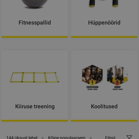
Fitnesspallid
Hüppenöörid
Kiiruse treening
Koolitused
144 üksust lehel
Kõige populaarsem
Filtrid