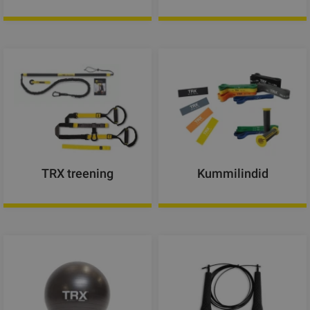
TRX treening
Kummilindid