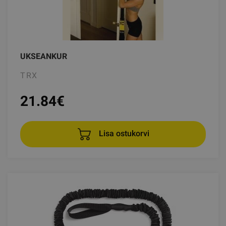
UKSEANKUR
TRX
21.84
€
Lisa ostukorvi