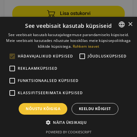
Lisa ostukorvi
×
See veebisait kasutab küpsiseid
See veebisait kasutab kasutajakogemuse parandamiseks küpsiseid.
Meie veebisaiti kasutades nõustute kooskõlas meie küpsisepoliitikaga
ESTONIAN
kõikide küpsistega.
Rohkem teavet
ENGLISH
HÄDAVAJALIKUD KÜPSISED
JÕUDLUSKÜPSISED
REKLAAMKÜPSISED
FUNKTSIONAALSED KÜPSISED
KLASSIFITSEERIMATA KÜPSISED
TRX SUSPENSION TRAINING MAT, 182 X 60 CM
NÕUSTU KÕIGIGA
KEELDU KÕIGIST
TRX
NÄITA ÜKSIKASJU
POWERED BY COOKIESCRIPT
61.21
€