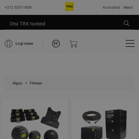
+372 55511808
Kontaktid
Meist
EE
Logi sisse
Algus
Fitness