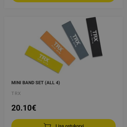
MINI BAND SET (ALL 4)
TRX
20.10
€
Lisa ostukorvi