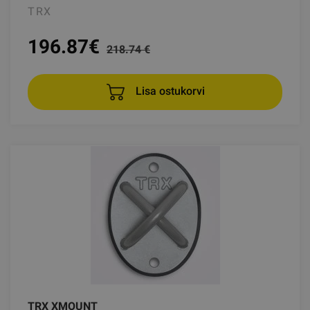
TRX
196.87
€
218.74 €
Lisa ostukorvi
TRX XMOUNT