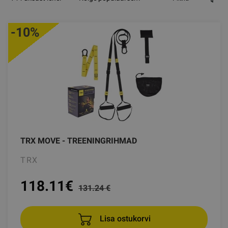
-10%
TRX MOVE - TREENINGRIHMAD
TRX
118.11
€
131.24 €
Lisa ostukorvi