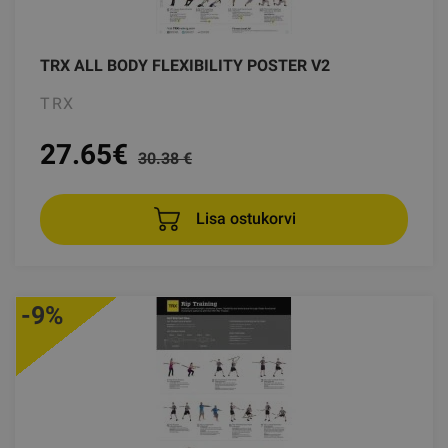
TRX ALL BODY FLEXIBILITY POSTER V2
TRX
27.65
€
30.38 €
Lisa ostukorvi
-9%