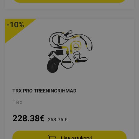
-10%
TRX PRO TREENINGRIHMAD
TRX
228.38
€
253.75 €
Lisa ostukorvi