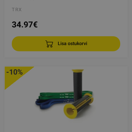
TRX
34.97
€
Lisa ostukorvi
-10%